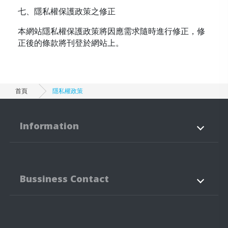
七、隱私權保護政策之修正
本網站隱私權保護政策將因應需求隨時進行修正，修
正後的條款將刊登於網站上。
首頁
隱私權政策
Information
關於我們
産品資訊
Bussiness Contact
LED的應用
最新消息
技術支援
聯絡我們
42760
台中市
潭子區
建國路3-3、5-3號