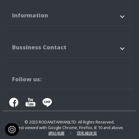
Information
關於我們
産品資訊
Bussiness Contact
LED的應用
最新消息
技術支援
聯絡我們
42760
台中市
潭子區
建國路3-3、5-3號
Follow us:
04-25323171
04-25341316
contact.us@rodan.com.tw
© 2023
RODAN(TAIWAN)LTD.
All Rights Reserved.
Best viewed with Google Chrome, Firefox, IE 10 and above.
網站地圖
隱私權政策