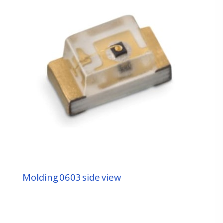
感測元件
LAMP
EMC PLCC
MOLDING
陶瓷 CERAMICS
顯屏元件
車用指示元件
UV 元件
背光 / 照明元件
Molding 0603 side view
模組 OEM/ODM