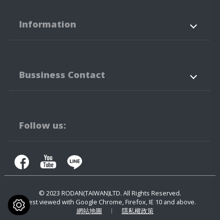
Information
關於我們
産品資訊
Bussiness Contact
LED的應用
最新消息
技術支援
聯絡我們
42760
台中市
潭子區
建國路3-3、5-3號
Follow us:
04-25323171
04-25341316
contact.us@rodan.com.tw
© 2023
RODAN(TAIWAN)LTD.
All Rights Reserved.
Best viewed with Google Chrome, Firefox, IE 10 and above.
網站地圖
隱私權政策