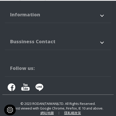
Information
關於我們
産品資訊
Bussiness Contact
LED的應用
最新消息
技術支援
聯絡我們
42760
台中市
潭子區
建國路3-3、5-3號
Follow us:
04-25323171
04-25341316
contact.us@rodan.com.tw
© 2023
RODAN(TAIWAN)LTD.
All Rights Reserved.
Best viewed with Google Chrome, Firefox, IE 10 and above.
網站地圖
隱私權政策